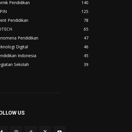
omik Pendidikan
140
IPIN
125
ent Pendidikan
78
DTECH
65
enomena Pendidikan
47
knologi Digital
46
ndidikan Indonesia
45
giatan Sekolah
39
OLLOW US