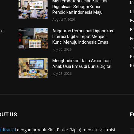
Menjembatani Celah Kualitas:
K
Digitalisasi Sebagai Kunci
K
Pendidikan Indonesia Maju
August 7, 2026
Ev
E
 :
Anggaran Perpusnas Dipangkas :
Literasi Digital Tepat Menjadi
F
Kunci Menuju Indonesia Emas
Te
July 30, 2026
Pe
i
Menghadirkan Rasa Aman bagi
Ke
l
Anak Usia Emas di Dunia Digital
July 23, 2026
OUT US
F
idikan.id
dengan produk Kios Pintar (Kipin) memiliki visi-misi