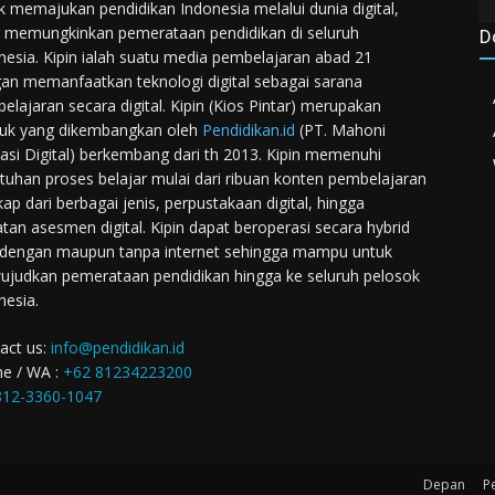
k memajukan pendidikan Indonesia melalui dunia digital,
 memungkinkan pemerataan pendidikan di seluruh
D
nesia. Kipin ialah suatu media pembelajaran abad 21
an memanfaatkan teknologi digital sebagai sarana
elajaran secara digital. Kipin (Kios Pintar) merupakan
uk yang dikembangkan oleh
Pendidikan.id
(PT. Mahoni
asi Digital) berkembang dari th 2013. Kipin memenuhi
tuhan proses belajar mulai dari ribuan konten pembelajaran
kap dari berbagai jenis, perpustakaan digital, hingga
atan asesmen digital. Kipin dapat beroperasi secara hybrid
 dengan maupun tanpa internet sehingga mampu untuk
judkan pemerataan pendidikan hingga ke seluruh pelosok
nesia.
act us:
info@pendidikan.id
e / WA :
+62 81234223200
12-3360-1047
Depan
P