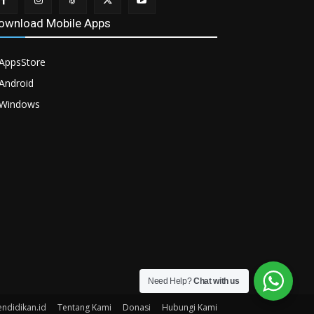
ownload Mobile Apps
AppsStore
Android
Windows
Need Help?
Chat with us
endidikan.id
Tentang Kami
Donasi
Hubungi Kami