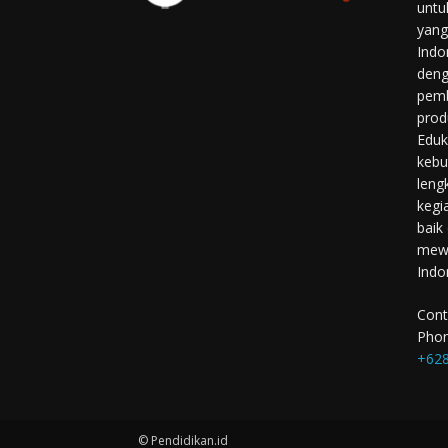
untu
yang
Indo
deng
pemb
prod
Eduk
kebu
leng
kegi
baik
mewu
Indo
Cont
Phon
+628
© Pendidikan.id