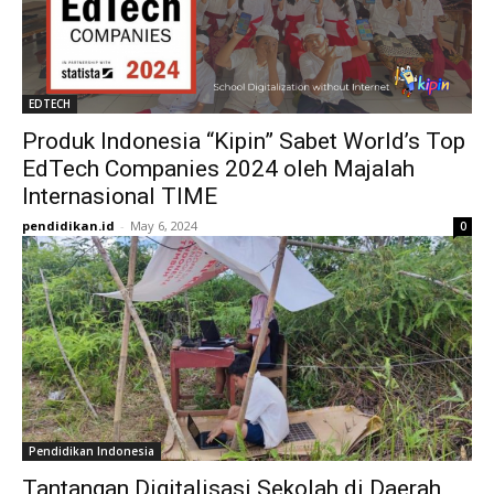
EDTECH
Produk Indonesia “Kipin” Sabet World’s Top
EdTech Companies 2024 oleh Majalah
Internasional TIME
pendidikan.id
-
May 6, 2024
0
Pendidikan Indonesia
Tantangan Digitalisasi Sekolah di Daerah