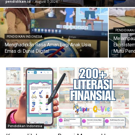
pendidikan.id
-
August 7, 2026
PENDIDIKAN
PENDIDIKAN INDONESIA
Melampaui
Menghadirkan Rasa Aman bagi Anak Usia
Ekosistem
Emas di Dunia Digital
Mutu Pend
Pendidikan Indonesia