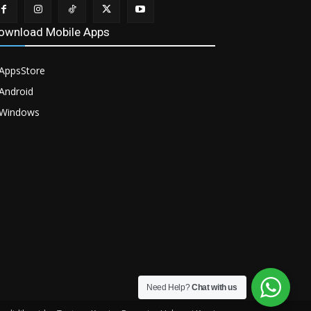
ownload Mobile Apps
AppsStore
Android
Windows
Need Help?
Chat with us