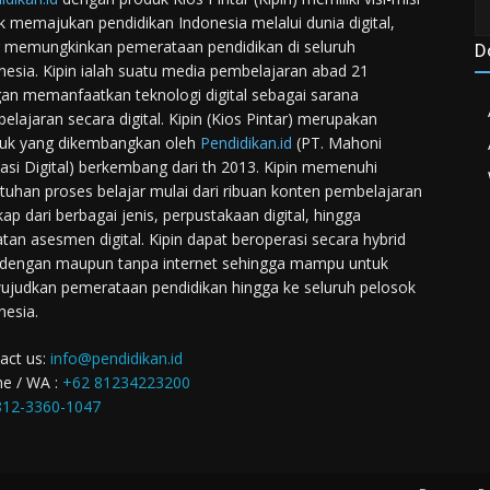
k memajukan pendidikan Indonesia melalui dunia digital,
 memungkinkan pemerataan pendidikan di seluruh
D
nesia. Kipin ialah suatu media pembelajaran abad 21
an memanfaatkan teknologi digital sebagai sarana
elajaran secara digital. Kipin (Kios Pintar) merupakan
uk yang dikembangkan oleh
Pendidikan.id
(PT. Mahoni
asi Digital) berkembang dari th 2013. Kipin memenuhi
tuhan proses belajar mulai dari ribuan konten pembelajaran
kap dari berbagai jenis, perpustakaan digital, hingga
atan asesmen digital. Kipin dapat beroperasi secara hybrid
 dengan maupun tanpa internet sehingga mampu untuk
judkan pemerataan pendidikan hingga ke seluruh pelosok
nesia.
act us:
info@pendidikan.id
e / WA :
+62 81234223200
12-3360-1047