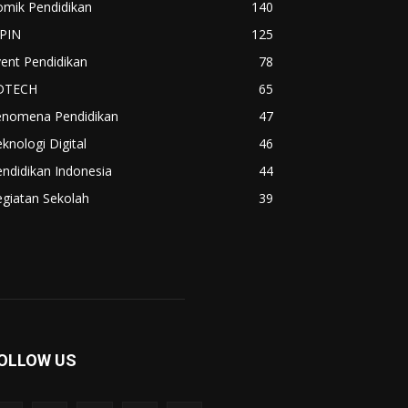
omik Pendidikan
140
IPIN
125
ent Pendidikan
78
DTECH
65
enomena Pendidikan
47
knologi Digital
46
ndidikan Indonesia
44
giatan Sekolah
39
OLLOW US