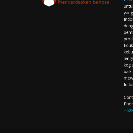
untu
yang
Indo
deng
pemb
prod
Eduk
kebu
leng
kegi
baik
mewu
Indo
Cont
Phon
+628