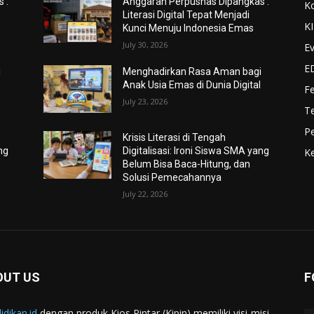
 :
Anggaran Perpusnas Dipangkas :
K
Literasi Digital Tepat Menjadi
K
Kunci Menuju Indonesia Emas
July 30, 2026
Ev
E
i
Menghadirkan Rasa Aman bagi
l
Anak Usia Emas di Dunia Digital
F
July 23, 2026
Te
Pe
Krisis Literasi di Tengah
ng
Digitalisasi: Ironi Siswa SMA yang
Ke
Belum Bisa Baca-Hitung, dan
Solusi Pemecahannya
July 22, 2026
OUT US
F
idikan.id
dengan produk Kios Pintar (Kipin) memiliki visi-misi