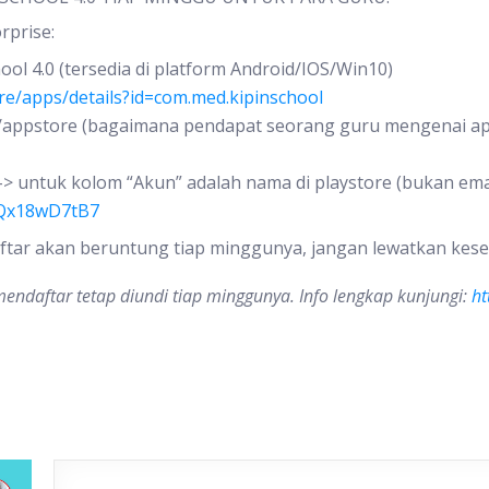
prise:
ool 4.0 (tersedia di platform Android/IOS/Win10)
ore/apps/details?id=com.med.kipinschool
e/appstore (bagaimana pendapat seorang guru mengenai apli
 -> untuk kolom “Akun” adalah nama di playstore (bukan ema
kQx18wD7tB7
tar akan beruntung tiap minggunya, jangan lewatkan kese
endaftar tetap diundi tiap minggunya. Info lengkap kunjungi:
ht