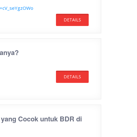
?v=cV_seYgzOWo
DETAILS
ranya?
DETAILS
? yang Cocok untuk BDR di