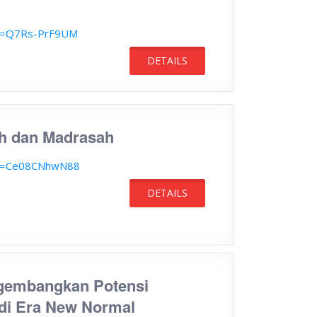
?v=Q7Rs-PrF9UM
DETAILS
ah dan Madrasah
?v=Ce08CNhwN88
DETAILS
gembangkan Potensi
 di Era New Normal