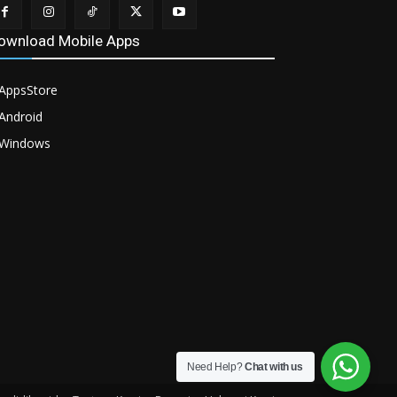
ownload Mobile Apps
AppsStore
Android
Windows
Need Help?
Chat with us