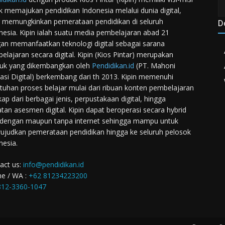
k memajukan pendidikan Indonesia melalui dunia digital,
 memungkinkan pemerataan pendidikan di seluruh
D
nesia. Kipin ialah suatu media pembelajaran abad 21
an memanfaatkan teknologi digital sebagai sarana
elajaran secara digital. Kipin (Kios Pintar) merupakan
uk yang dikembangkan oleh
Pendidikan.id
(PT. Mahoni
asi Digital) berkembang dari th 2013. Kipin memenuhi
tuhan proses belajar mulai dari ribuan konten pembelajaran
kap dari berbagai jenis, perpustakaan digital, hingga
atan asesmen digital. Kipin dapat beroperasi secara hybrid
 dengan maupun tanpa internet sehingga mampu untuk
judkan pemerataan pendidikan hingga ke seluruh pelosok
nesia.
act us:
info@pendidikan.id
e / WA :
+62 81234223200
12-3360-1047