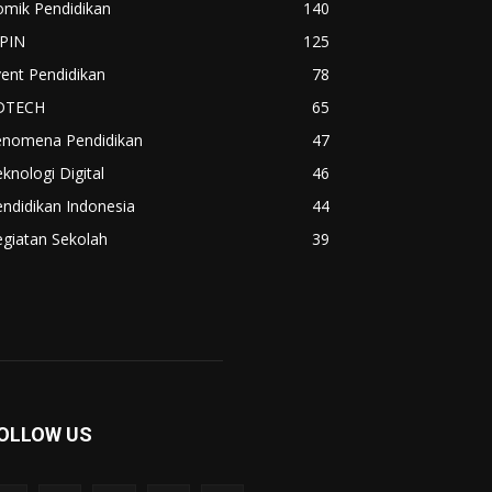
omik Pendidikan
140
IPIN
125
ent Pendidikan
78
DTECH
65
enomena Pendidikan
47
knologi Digital
46
ndidikan Indonesia
44
giatan Sekolah
39
OLLOW US