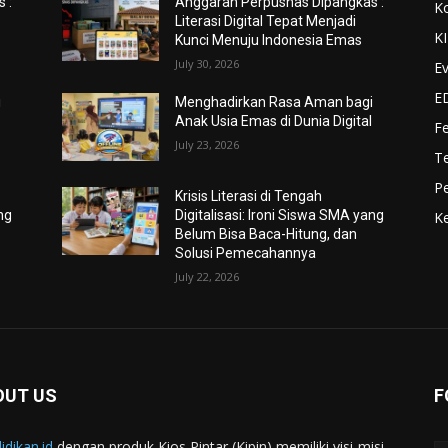
 :
Anggaran Perpusnas Dipangkas :
K
Literasi Digital Tepat Menjadi
K
Kunci Menuju Indonesia Emas
July 30, 2026
Ev
E
i
Menghadirkan Rasa Aman bagi
l
Anak Usia Emas di Dunia Digital
F
July 23, 2026
Te
Pe
Krisis Literasi di Tengah
ng
Digitalisasi: Ironi Siswa SMA yang
Ke
Belum Bisa Baca-Hitung, dan
Solusi Pemecahannya
July 22, 2026
OUT US
F
idikan.id
dengan produk Kios Pintar (Kipin) memiliki visi-misi