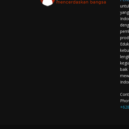
untu
yang
Indo
deng
pemb
prod
Eduk
kebu
leng
kegi
baik
mewu
Indo
Cont
Phon
+628