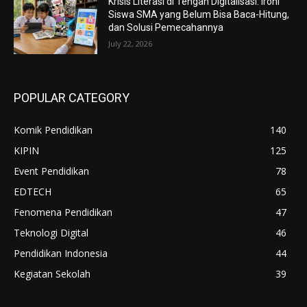
Krisis Literasi di Tengah Digitalisasi: Ironi
Siswa SMA yang Belum Bisa Baca-Hitung,
dan Solusi Pemecahannya
July 22, 2026
POPULAR CATEGORY
Komik Pendidikan
140
KIPIN
125
Event Pendidikan
78
EDTECH
65
Fenomena Pendidikan
47
Teknologi Digital
46
Pendidikan Indonesia
44
Kegiatan Sekolah
39