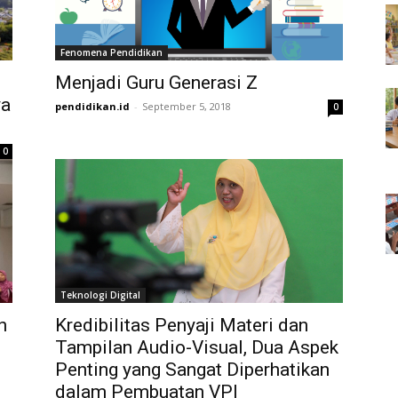
Fenomena Pendidikan
Menjadi Guru Generasi Z
ya
pendidikan.id
-
September 5, 2018
0
0
Teknologi Digital
n
Kredibilitas Penyaji Materi dan
Tampilan Audio-Visual, Dua Aspek
Penting yang Sangat Diperhatikan
dalam Pembuatan VPI