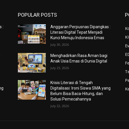
POPULAR POSTS
P
 :
Anggaran Perpusnas Dipangkas :
K
Literasi Digital Tepat Menjadi
K
Kunci Menuju Indonesia Emas
July 30, 2026
Ev
E
i
Menghadirkan Rasa Aman bagi
l
Anak Usia Emas di Dunia Digital
F
July 23, 2026
Te
Pe
Krisis Literasi di Tengah
ng
Digitalisasi: Ironi Siswa SMA yang
Ke
Belum Bisa Baca-Hitung, dan
Solusi Pemecahannya
July 22, 2026