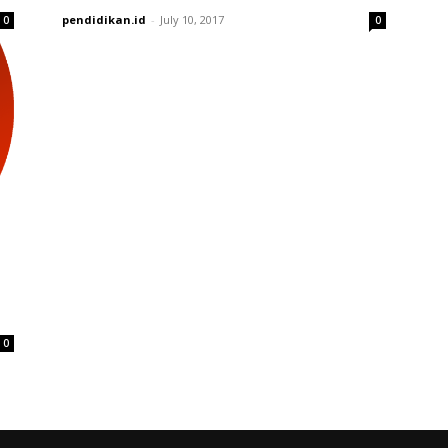
pendidikan.id
-
July 10, 2017
0
0
0