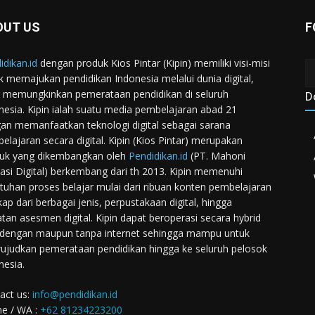
OUT US
F
idikan.id
dengan produk Kios Pintar (Kipin) memiliki visi-misi
k memajukan pendidikan Indonesia melalui dunia digital,
 memungkinkan pemerataan pendidikan di seluruh
D
nesia. Kipin ialah suatu media pembelajaran abad 21
an memanfaatkan teknologi digital sebagai sarana
elajaran secara digital. Kipin (Kios Pintar) merupakan
uk yang dikembangkan oleh
Pendidikan.id
(PT. Mahoni
asi Digital) berkembang dari th 2013. Kipin memenuhi
tuhan proses belajar mulai dari ribuan konten pembelajaran
kap dari berbagai jenis, perpustakaan digital, hingga
atan asesmen digital. Kipin dapat beroperasi secara hybrid
 dengan maupun tanpa internet sehingga mampu untuk
judkan pemerataan pendidikan hingga ke seluruh pelosok
nesia.
act us:
info@pendidikan.id
e / WA :
+62 81234223200