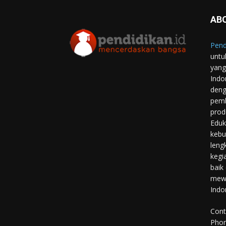
AB
Pend
untu
yang
Indo
deng
pemb
prod
Eduk
kebu
leng
kegi
baik
mewu
Indo
Cont
Phon