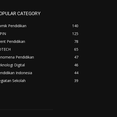
OPULAR CATEGORY
omik Pendidikan
140
IPIN
125
ent Pendidikan
78
DTECH
65
enomena Pendidikan
47
knologi Digital
46
ndidikan Indonesia
44
giatan Sekolah
39