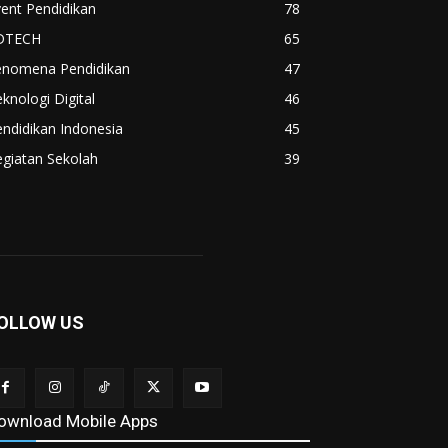
ent Pendidikan
78
DTECH
65
enomena Pendidikan
47
knologi Digital
46
ndidikan Indonesia
45
giatan Sekolah
39
OLLOW US
ownload Mobile Apps