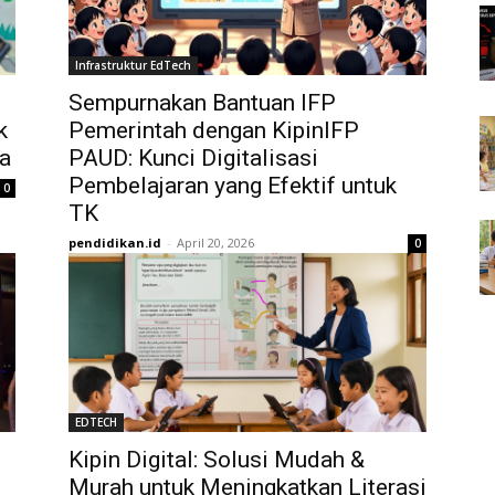
Infrastruktur EdTech
Sempurnakan Bantuan IFP
k
Pemerintah dengan KipinIFP
a
PAUD: Kunci Digitalisasi
Pembelajaran yang Efektif untuk
0
TK
pendidikan.id
-
April 20, 2026
0
EDTECH
Kipin Digital: Solusi Mudah &
Murah untuk Meningkatkan Literasi