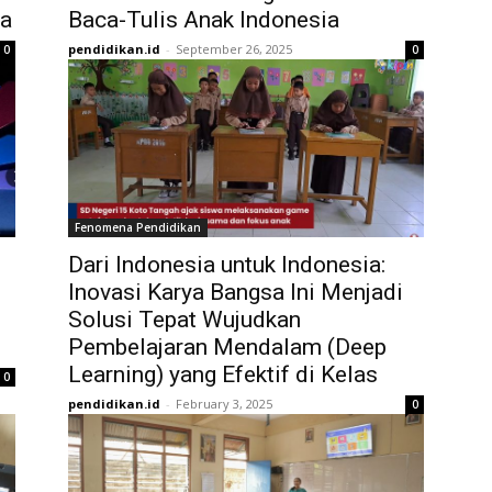
ia
Baca-Tulis Anak Indonesia
pendidikan.id
-
September 26, 2025
0
0
Fenomena Pendidikan
Dari Indonesia untuk Indonesia:
Inovasi Karya Bangsa Ini Menjadi
Solusi Tepat Wujudkan
Pembelajaran Mendalam (Deep
Learning) yang Efektif di Kelas
0
pendidikan.id
-
February 3, 2025
0