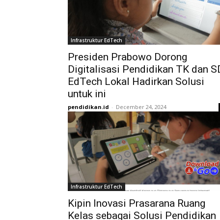
Infrastruktur EdTech
Presiden Prabowo Dorong
Digitalisasi Pendidikan TK dan S
EdTech Lokal Hadirkan Solusi
untuk ini
pendidikan.id
-
December 24, 2024
Infrastruktur EdTech
Kipin Inovasi Prasarana Ruang
Kelas sebagai Solusi Pendidikan