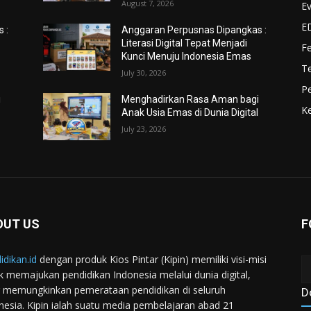
August 7, 2026
Ev
E
 :
Anggaran Perpusnas Dipangkas :
Literasi Digital Tepat Menjadi
F
Kunci Menuju Indonesia Emas
Te
July 30, 2026
Pe
i
Menghadirkan Rasa Aman bagi
Ke
l
Anak Usia Emas di Dunia Digital
July 23, 2026
OUT US
F
idikan.id
dengan produk Kios Pintar (Kipin) memiliki visi-misi
k memajukan pendidikan Indonesia melalui dunia digital,
 memungkinkan pemerataan pendidikan di seluruh
D
nesia. Kipin ialah suatu media pembelajaran abad 21