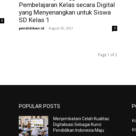
Pembelajaran Kelas secara Digital
yang Menyenangkan untuk Siswa
SD Kelas 1
0
pendidikan.id
-
August 30, 2021
0
Page 1 of 2
POPULAR POSTS
P
Menjembatani Celah Kualitas:
K
Digitalisasi Sebagai Kunci
K
Pendidikan Indonesia Maju