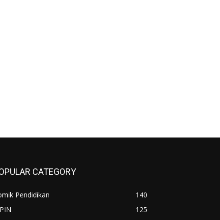
OPULAR CATEGORY
omik Pendidikan
140
IPIN
125