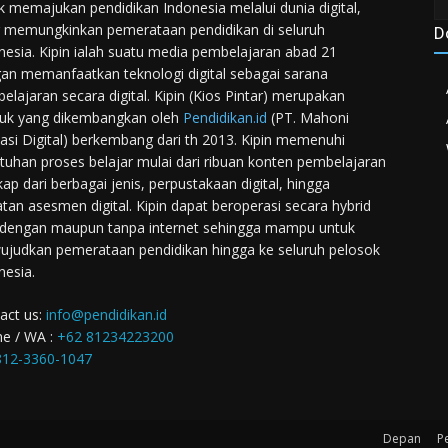
k memajukan pendidikan Indonesia melalui dunia digital,
 memungkinkan pemerataan pendidikan di seluruh
D
nesia. Kipin ialah suatu media pembelajaran abad 21
an memanfaatkan teknologi digital sebagai sarana
elajaran secara digital. Kipin (Kios Pintar) merupakan
uk yang dikembangkan oleh
Pendidikan.id
(PT. Mahoni
asi Digital) berkembang dari th 2013. Kipin memenuhi
tuhan proses belajar mulai dari ribuan konten pembelajaran
kap dari berbagai jenis, perpustakaan digital, hingga
atan asesmen digital. Kipin dapat beroperasi secara hybrid
 dengan maupun tanpa internet sehingga mampu untuk
judkan pemerataan pendidikan hingga ke seluruh pelosok
nesia.
act us:
info@pendidikan.id
e / WA :
+62 81234223200
12-3360-1047
Depan
P