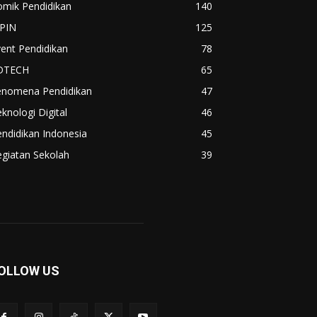
omik Pendidikan
140
IPIN
125
ent Pendidikan
78
DTECH
65
enomena Pendidikan
47
knologi Digital
46
ndidikan Indonesia
45
giatan Sekolah
39
OLLOW US