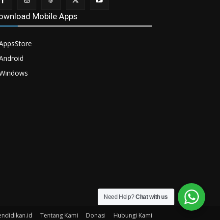
ownload Mobile Apps
AppsStore
Android
Windows
Need Help?
Chat with us
endidikan.id
Tentang Kami
Donasi
Hubungi Kami