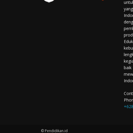
untu
yang
Indo
deng
pemb
prod
Eduk
kebu
leng
kegi
baik
mewu
Indo
Cont
Phon
+628
© Pendidikan.id