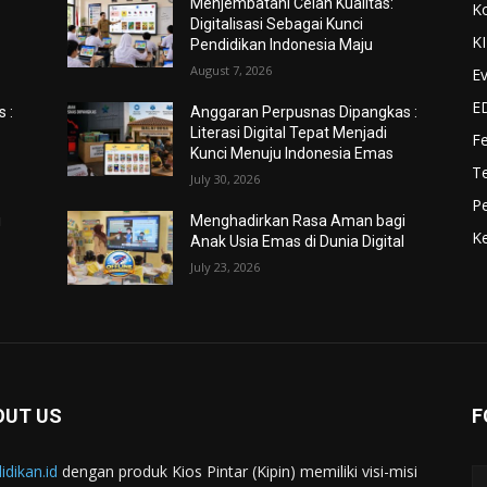
Menjembatani Celah Kualitas:
K
Digitalisasi Sebagai Kunci
K
Pendidikan Indonesia Maju
August 7, 2026
Ev
E
 :
Anggaran Perpusnas Dipangkas :
Literasi Digital Tepat Menjadi
F
Kunci Menuju Indonesia Emas
Te
July 30, 2026
Pe
i
Menghadirkan Rasa Aman bagi
Ke
l
Anak Usia Emas di Dunia Digital
July 23, 2026
OUT US
F
idikan.id
dengan produk Kios Pintar (Kipin) memiliki visi-misi