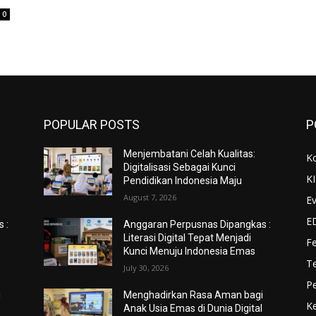
0
POPULAR POSTS
P
Menjembatani Celah Kualitas:
K
Digitalisasi Sebagai Kunci
K
Pendidikan Indonesia Maju
August 7, 2026
Ev
E
 :
Anggaran Perpusnas Dipangkas :
Literasi Digital Tepat Menjadi
F
Kunci Menuju Indonesia Emas
Te
July 30, 2026
Pe
i
Menghadirkan Rasa Aman bagi
Ke
l
Anak Usia Emas di Dunia Digital