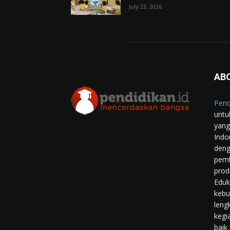
July 23, 2026
AB
Pend
untu
yang
Indo
deng
pemb
prod
Eduk
kebu
leng
kegi
baik