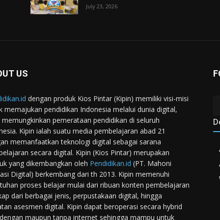
July 23, 2026
OUT US
F
idikan.id
dengan produk Kios Pintar (Kipin) memiliki visi-misi
k memajukan pendidikan Indonesia melalui dunia digital,
 memungkinkan pemerataan pendidikan di seluruh
D
nesia. Kipin ialah suatu media pembelajaran abad 21
an memanfaatkan teknologi digital sebagai sarana
elajaran secara digital. Kipin (Kios Pintar) merupakan
uk yang dikembangkan oleh
Pendidikan.id
(PT. Mahoni
asi Digital) berkembang dari th 2013. Kipin memenuhi
tuhan proses belajar mulai dari ribuan konten pembelajaran
kap dari berbagai jenis, perpustakaan digital, hingga
atan asesmen digital. Kipin dapat beroperasi secara hybrid
 dengan maupun tanpa internet sehingga mampu untuk