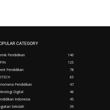
OPULAR CATEGORY
omik Pendidikan
140
IPIN
125
ent Pendidikan
78
DTECH
65
enomena Pendidikan
47
knologi Digital
46
ndidikan Indonesia
45
giatan Sekolah
39