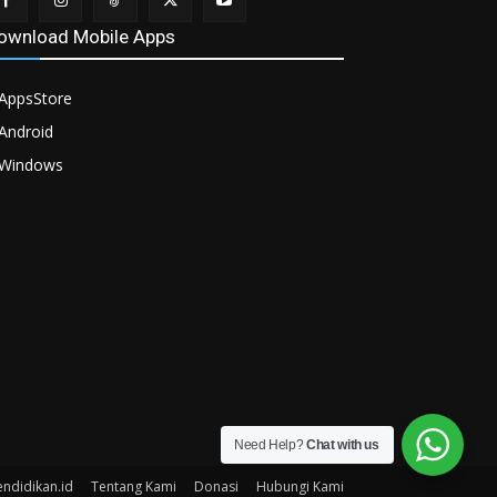
ownload Mobile Apps
AppsStore
Android
Windows
Need Help?
Chat with us
endidikan.id
Tentang Kami
Donasi
Hubungi Kami