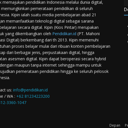
k memajukan pendidikan Indonesia melalui dunia digital,
 memungkinkan pemerataan pendidikan di seluruh
D
nesia. Kipin ialah suatu media pembelajaran abad 21
an memanfaatkan teknologi digital sebagai sarana
elajaran secara digital. Kipin (Kios Pintar) merupakan
uk yang dikembangkan oleh
Pendidikan.id
(PT. Mahoni
asi Digital) berkembang dari th 2013. Kipin memenuhi
tuhan proses belajar mulai dari ribuan konten pembelajaran
kap dari berbagai jenis, perpustakaan digital, hingga
atan asesmen digital. Kipin dapat beroperasi secara hybrid
 dengan maupun tanpa internet sehingga mampu untuk
judkan pemerataan pendidikan hingga ke seluruh pelosok
nesia.
act us:
info@pendidikan.id
e / WA :
+62 81234223200
12-3360-1047
Depan
P