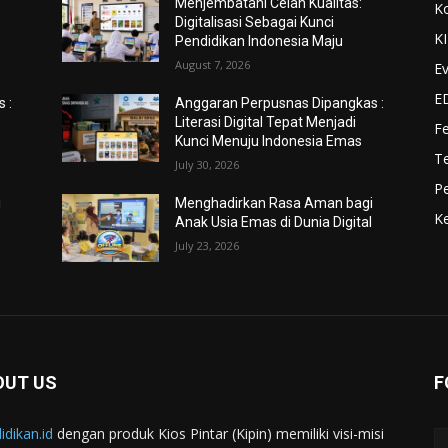
Menjembatani Celah Kualitas:
K
Digitalisasi Sebagai Kunci
K
Pendidikan Indonesia Maju
August 7, 2026
Ev
E
 :
Anggaran Perpusnas Dipangkas :
Literasi Digital Tepat Menjadi
F
Kunci Menuju Indonesia Emas
Te
July 30, 2026
Pe
i
Menghadirkan Rasa Aman bagi
Ke
l
Anak Usia Emas di Dunia Digital
July 23, 2026
OUT US
F
idikan.id
dengan produk Kios Pintar (Kipin) memiliki visi-misi