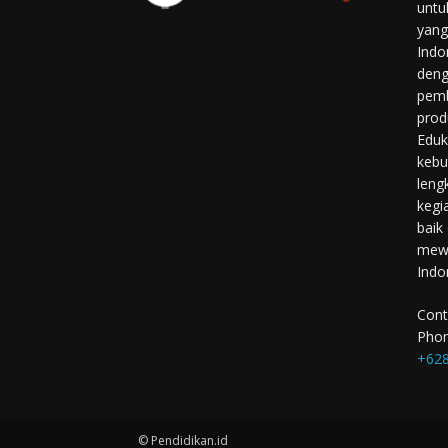
untu
yang
Indo
deng
pemb
prod
Eduk
kebu
leng
kegi
baik
mewu
Indo
Cont
Phon
+628
© Pendidikan.id