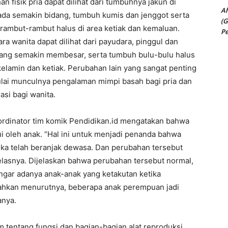
n fisik pria dapat dilihat dari tumbuhnya jakun di
A
dada semakin bidang, tumbuh kumis dan jenggot serta
(G
rambut-rambut halus di area ketiak dan kemaluan.
P
a wanita dapat dilihat dari payudara, pinggul dan
yang semakin membesar, serta tumbuh bulu-bulu halus
kelamin dan ketiak. Perubahan lain yang sangat penting
ulai munculnya pengalaman mimpi basah bagi pria dan
asi bagi wanita.
oordinator tim komik Pendidikan.id mengatakan bahwa
ui oleh anak. “Hal ini untuk menjadi penanda bahwa
ka telah beranjak dewasa. Dan perubahan tersebut
elasnya. Dijelaskan bahwa perubahan tersebut normal,
ngar adanya anak-anak yang ketakutan ketika
ahkan menurutnya, beberapa anak perempuan jadi
anya.
 tentang fungsi dan bagian-bagian alat reproduksi