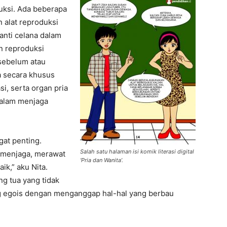
uksi. Ada beberapa
 alat reproduksi
ganti celana dalam
n reproduksi
 sebelum atau
a secara khusus
si, serta organ pria
dalam menjaga
gat penting.
Salah satu halaman isi komik literasi digital
 menjaga, merawat
‘Pria dan Wanita’.
k,” aku Nita.
g tua yang tidak
ng egois dengan menganggap hal-hal yang berbau