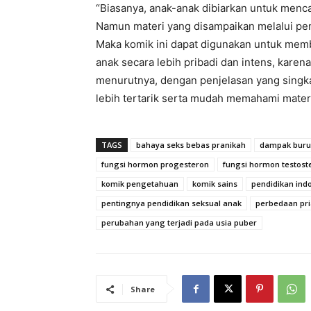
“Biasanya, anak-anak dibiarkan untuk mencar
Namun materi yang disampaikan melalui peny
Maka komik ini dapat digunakan untuk mem
anak secara lebih pribadi dan intens, karena 
menurutnya, dengan penjelasan yang singka
lebih tertarik serta mudah memahami mater
TAGS
bahaya seks bebas pranikah
dampak buru
fungsi hormon progesteron
fungsi hormon testost
komik pengetahuan
komik sains
pendidikan ind
pentingnya pendidikan seksual anak
perbedaan pri
perubahan yang terjadi pada usia puber
Share