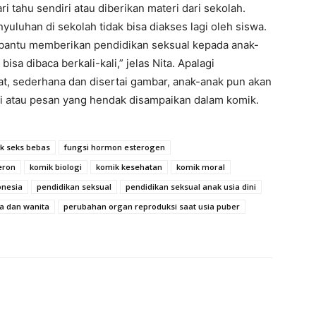
i tahu sendiri atau diberikan materi dari sekolah.
uluhan di sekolah tidak bisa diakses lagi oleh siswa.
bantu memberikan pendidikan seksual kepada anak-
bisa dibaca berkali-kali,” jelas Nita. Apalagi
t, sederhana dan disertai gambar, anak-anak pun akan
i atau pesan yang hendak disampaikan dalam komik.
k seks bebas
fungsi hormon esterogen
eron
komik biologi
komik kesehatan
komik moral
onesia
pendidikan seksual
pendidikan seksual anak usia dini
a dan wanita
perubahan organ reproduksi saat usia puber