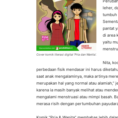
Perubaha
leher, 
tumbuh 
Sementar
pantat 
di area 
yaitu m
menstru
Cover komik literasi digital ‘Pria dan Wanita’.
Nita, k
perbedaan fisik mendasar ini harus diketah
saat anak mengalaminya, maka artinya mere
merupakan hal yang normal atau alamiah,” j
karena ia masih banyak melihat atau mende
mengalami menstruasi atau mimpi basah. B
merasa risih dengan pertumbuhan payudar
Komik “Pria & Wanita” membahas lebih dalam