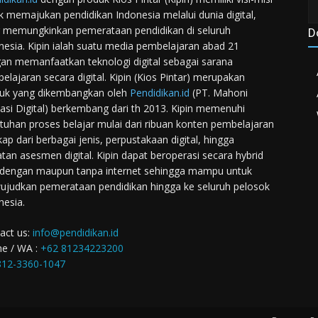
k memajukan pendidikan Indonesia melalui dunia digital,
 memungkinkan pemerataan pendidikan di seluruh
D
nesia. Kipin ialah suatu media pembelajaran abad 21
an memanfaatkan teknologi digital sebagai sarana
elajaran secara digital. Kipin (Kios Pintar) merupakan
uk yang dikembangkan oleh
Pendidikan.id
(PT. Mahoni
asi Digital) berkembang dari th 2013. Kipin memenuhi
tuhan proses belajar mulai dari ribuan konten pembelajaran
kap dari berbagai jenis, perpustakaan digital, hingga
atan asesmen digital. Kipin dapat beroperasi secara hybrid
 dengan maupun tanpa internet sehingga mampu untuk
judkan pemerataan pendidikan hingga ke seluruh pelosok
nesia.
act us:
info@pendidikan.id
e / WA :
+62 81234223200
12-3360-1047