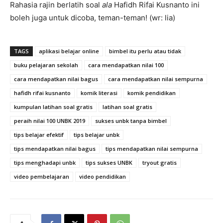
Rahasia rajin berlatih soal
ala
Hafidh Rifai Kusnanto ini
boleh juga untuk dicoba, teman-teman! (wr: lia)
TAGS
aplikasi belajar online
bimbel itu perlu atau tidak
buku pelajaran sekolah
cara mendapatkan nilai 100
cara mendapatkan nilai bagus
cara mendapatkan nilai sempurna
hafidh rifai kusnanto
komik literasi
komik pendidikan
kumpulan latihan soal gratis
latihan soal gratis
peraih nilai 100 UNBK 2019
sukses unbk tanpa bimbel
tips belajar efektif
tips belajar unbk
tips mendapatkan nilai bagus
tips mendapatkan nilai sempurna
tips menghadapi unbk
tips sukses UNBK
tryout gratis
video pembelajaran
video pendidikan