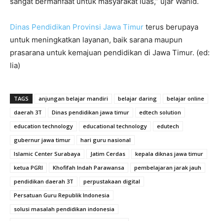
sangat bermanfaat untuk masyarakat luas,” ujar Wahid.
Dinas Pendidikan Provinsi Jawa Timur
terus berupaya
untuk meningkatkan layanan, baik sarana maupun
prasarana untuk kemajuan pendidikan di Jawa Timur. (ed:
lia)
TAGS
anjungan belajar mandiri
belajar daring
belajar online
daerah 3T
Dinas pendidikan jawa timur
edtech solution
education technology
educational technology
edutech
gubernur jawa timur
hari guru nasional
Islamic Center Surabaya
Jatim Cerdas
kepala diknas jawa timur
ketua PGRI
Khofifah Indah Parawansa
pembelajaran jarak jauh
pendidikan daerah 3T
perpustakaan digital
Persatuan Guru Republik Indonesia
solusi masalah pendidikan indonesia